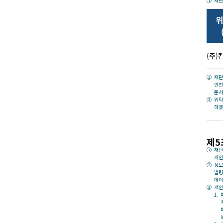
재단
위
(주
재단
안전
문서
위탁
하겠
제5
재단
개인
정보
법령
데이
개인