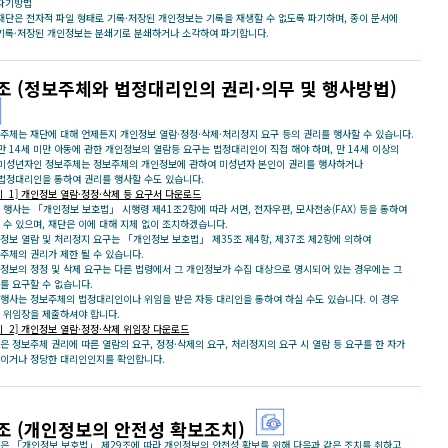
파기방법
재단은 전자적 파일 형태로 기록·저장된 개인정보는 기록을 재생할 수 없도록 파기하며, 종이 문서에
기록·저장된 개인정보는 분쇄기로 분쇄하거나 소각하여 파기합니다.
조 (정보주체와 법정대리인의 권리·의무 및 행사방법)
주체는 재단에 대해 언제든지 개인정보 열람·정정·삭제·처리정지 요구 등의 권리를 행사할 수 있습니다.
만 14세 미만 아동에 관한 개인정보의 열람등 요구는 법정대리인이 직접 해야 하며, 만 14세 이상의
미성년자인 정보주체는 정보주체의 개인정보에 관하여 미성년자 본인이 권리를 행사하거나
법정대리인을 통하여 권리를 행사할 수도 있습니다.
지_1] 개인정보 열람·정정·삭제 등 요구서 다운로드
 행사는 「개인정보 보호법」 시행령 제41조2항에 따라 서면, 전자우편, 모사전송(FAX) 등을 통하여
 수 있으며, 재단은 이에 대해 지체 없이 조치하겠습니다.
정보 열람 및 처리정지 요구는 「개인정보 보호법」 제35조 제4항, 제37조 제2항에 의하여
주체의 권리가 제한 될 수 있습니다.
정보의 정정 및 삭제 요구는 다른 법령에서 그 개인정보가 수집 대상으로 명시되어 있는 경우에는 그
를 요구할 수 없습니다.
행사는 정보주체의 법정대리인이나 위임을 받은 자등 대리인을 통하여 하실 수도 있습니다. 이 경우
 위임장을 제출하셔야 합니다.
지_2] 개인정보 열람·정정·삭제 위임장 다운로드
은 정보주체 권리에 따른 열람의 요구, 정정·삭제의 요구, 처리정지의 요구 시 열람 등 요구를 한 자가
이거나 정당한 대리인인지를 확인합니다.
조 (개인정보의 안전성 확보조치)
은 「개인정보 보호법」 제29조에 따라 개인정보의 안전성 확보를 위해 다음과 같은 조치를 취하고