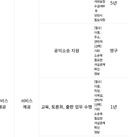
사회보장
5년
수급여부
등
상담시
필요사항
[필수]
이름,
주소,
연락처
[선택]
공익소송 지원
영구
기타
소송에
필요한
사실관계
확인
정보
[필수]
이름,
직장,
이메일,
서비스
서비스
연락처
[선택]
제공
제공
교육, 토론회, 출판 업무 수행
1년
기타
소송에
필요한
사실관계
확인
정보