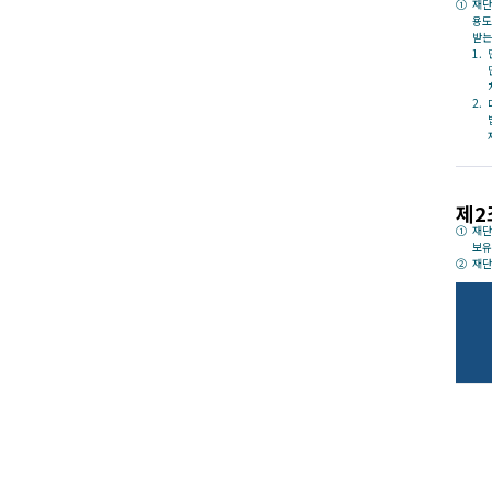
재단
용도
받는
제2
재단
보유
재단