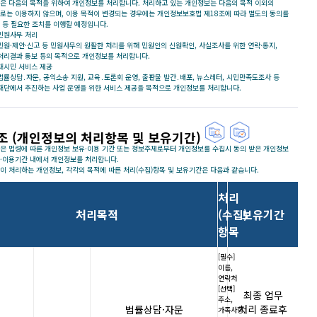
은 다음의 목적을 위하여 개인정보를 처리합니다. 처리하고 있는 개인정보는 다음의 목적 이외의
로는 이용하지 않으며, 이용 목적이 변경되는 경우에는 개인정보보호법 제18조에 따라 별도의 동의를
 등 필요한 조치를 이행할 예정입니다.
민원사무 처리
민원·제안·신고 등 민원사무의 원활한 처리를 위해 민원인의 신원확인, 사실조사를 위한 연락·통지,
처리결과 통보 등의 목적으로 개인정보를 처리합니다.
대시민 서비스 제공
법률상담․자문, 공익소송 지원, 교육․토론회 운영, 출판물 발간․배포, 뉴스레터, 시민만족도조사 등
재단에서 추진하는 사업 운영을 위한 서비스 제공을 목적으로 개인정보를 처리합니다.
조 (개인정보의 처리항목 및 보유기간)
은 법령에 따른 개인정보 보유·이용 기간 또는 정보주체로부터 개인정보를 수집시 동의 받은 개인정보
·이용기간 내에서 개인정보를 처리합니다.
이 처리하는 개인정보, 각각의 목적에 따른 처리(수집)항목 및 보유기간은 다음과 같습니다.
처리
처리목적
(수집)
보유기간
항목
[필수]
이름,
연락처
[선택]
최종 업무
주소,
법률상담·자문
처리 종료후
가족사항,