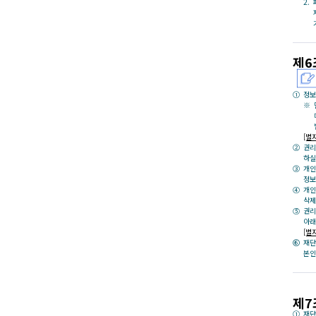
제6
정보
[별
권리
하실
개인
정보
개인
삭제
권리
아래
[별
재단
본인
제7
재단