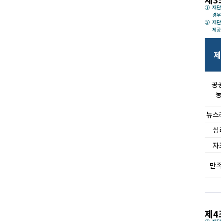
재단
경우
재단
제공
제
공
뉴스
심
자
만
제4