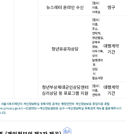
[필수]
뉴스레터 온라인 수신
영구
이름,
이메일
[필수]
이름,
주소,
연락처,
생년월일,
군복무
대행계약
정보,
청년유공자상담
의무기록,
기간
상이
발병경위
등
상담
시
필요사항
[필수]
청년부상제대군인상담센터
대행계약
이름,
심리상담 등 프로그램 지원
기간
연락처
 서울시복지재단의 개인정보파일 등록사항 공개는 행정안전부 개인정보보호 종합지원 포털
ww.privacy.go.kr)→민원마당→개인정보열람등 요구→개인정보파일 목록검색 메뉴를 활용해주시기
니다.
조 (개인정보의 제3자 제공)