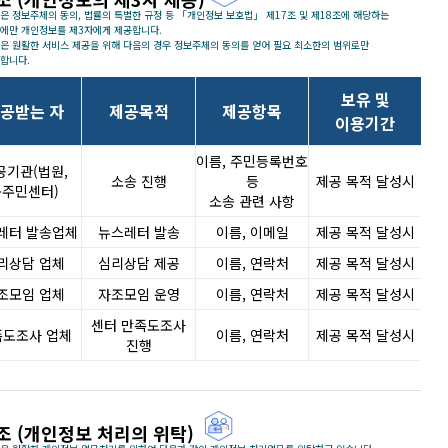
은 정보주체의 동의, 법률의 특별한 규정 등 「개인정보 보호법」 제17조 및 제18조에 해당하는
에만 개인정보를 제3자에게 제공합니다.
은 원활한 서비스 제공을 위해 다음의 경우 정보주체의 동의를 얻어 필요 최소한의 범위로만
합니다.
보유 및
공받는 자
제공목적
제공항목
이용기간
이름, 주민등록번호
공기관(법원,
소송 진행
등
제공 목적 달성시
동주민센터)
소송 관련 사항
레터 발송업체
뉴스레터 발송
이름, 이메일
제공 목적 달성시
리상담 업체
심리상담 제공
이름, 연락처
제공 목적 달성시
조모임 업체
자조모임 운영
이름, 연락처
제공 목적 달성시
센터 만족도조사
족도조사 업체
이름, 연락처
제공 목적 달성시
진행
조 (개인정보 처리의 위탁)