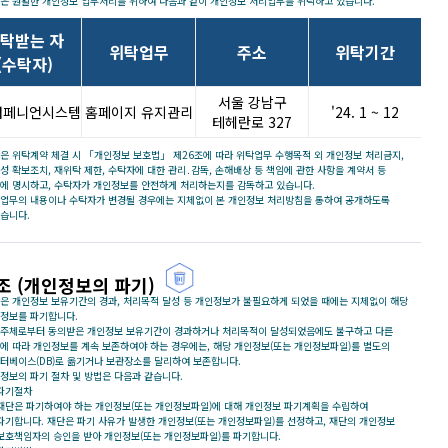
은 원활한 개인정보 업무처리를 위하여 다음과 같이 개인정보 처리업무를 위탁하고 있습니다.
탁받는 자
위탁업무
주소
위탁기간
(수탁자)
서울 강남구
)컴페니언시스템
홈페이지 유지관리
'24. 1 ~ 12
테헤란로 327
은 위탁계약 체결 시 「개인정보 보호법」 제26조에 따라 위탁업무 수행목적 외 개인정보 처리금지,
성 확보조치, 재위탁 제한, 수탁자에 대한 관리․감독, 손해배상 등 책임에 관한 사항을 계약서 등
에 명시하고, 수탁자가 개인정보를 안전하게 처리하는지를 감독하고 있습니다.
업무의 내용이나 수탁자가 변경될 경우에는 지체없이 본 개인정보 처리방침을 통하여 공개하도록
습니다.
조 (개인정보의 파기)
은 개인정보 보유기간의 경과, 처리목적 달성 등 개인정보가 불필요하게 되었을 때에는 지체없이 해당
정보를 파기합니다.
주체로부터 동의받은 개인정보 보유기간이 경과하거나 처리목적이 달성되었음에도 불구하고 다른
에 따라 개인정보를 계속 보존하여야 하는 경우에는, 해당 개인정보(또는 개인정보파일)를 별도의
터베이스(DB)로 옮기거나 보관장소를 달리하여 보존합니다.
정보의 파기 절차 및 방법은 다음과 같습니다.
파기절차
재단은 파기하여야 하는 개인정보(또는 개인정보파일)에 대해 개인정보 파기계획을 수립하여
파기합니다. 재단은 파기 사유가 발생한 개인정보(또는 개인정보파일)를 선정하고, 재단의 개인정보
보호책임자의 승인을 받아 개인정보(또는 개인정보파일)를 파기합니다.