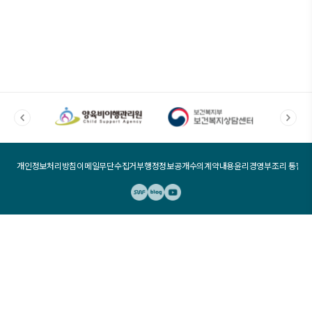
이전
다음
개인정보처리방침
이메일무단수집거부
행정정보공개
수의계약내용
윤리경영
부조리 통합신
서울시복지재단
복지재단
청년부상제대군인
블로그
상담센터
유튜브
(우 06904) 서울시 동작구 현충로75, 6층 서울시복지재단-
서울사회복지공익법센터 Tel : 1670-0121
Copyrignt (C) Seoul Welfare Foundation all right reserved.